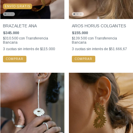
ENVÍO GRATIS
BRAZALETE ANA
AROS HORUS COLGANTES
$345.000
$155.000
$310.500
con
Transferencia
$139.500
con
Transferencia
Bancaria
Bancaria
3
cuotas sin interés de
$115.000
3
cuotas sin interés de
$51.666,67
COMPRAR
COMPRAR