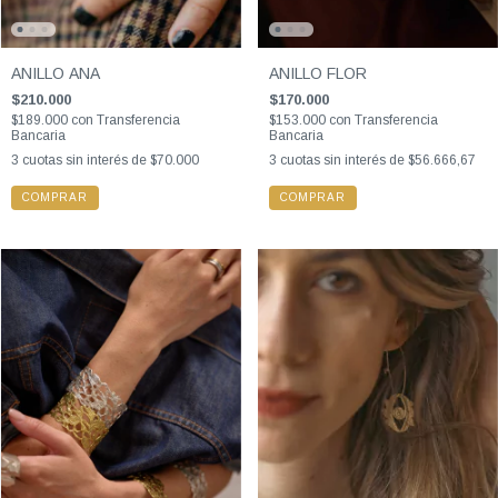
ANILLO ANA
ANILLO FLOR
$210.000
$170.000
$189.000
con
Transferencia
$153.000
con
Transferencia
Bancaria
Bancaria
3
cuotas sin interés de
$70.000
3
cuotas sin interés de
$56.666,67
COMPRAR
COMPRAR