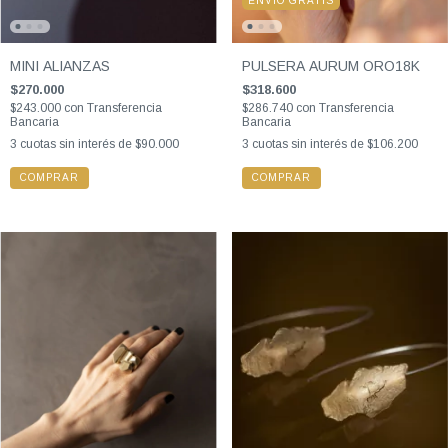
ENVÍO GRATIS
MINI ALIANZAS
PULSERA AURUM ORO18K
$270.000
$318.600
$243.000
con
Transferencia
$286.740
con
Transferencia
Bancaria
Bancaria
3
cuotas sin interés de
$90.000
3
cuotas sin interés de
$106.200
COMPRAR