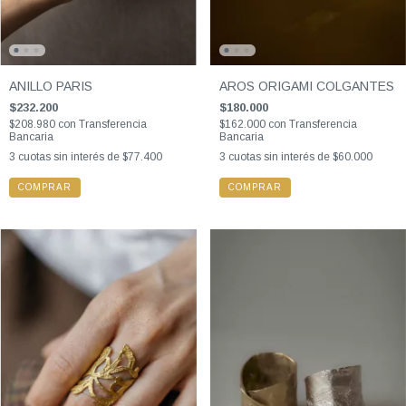
ANILLO PARIS
AROS ORIGAMI COLGANTES
$232.200
$180.000
$208.980
con
Transferencia
$162.000
con
Transferencia
Bancaria
Bancaria
3
cuotas sin interés de
$77.400
3
cuotas sin interés de
$60.000
COMPRAR
COMPRAR