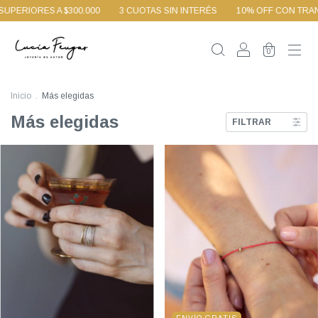
RES A $300.000
3 CUOTAS SIN INTERÉS
10% OFF CON TRANSFEREN
0
Inicio
.
Más elegidas
Más elegidas
FILTRAR