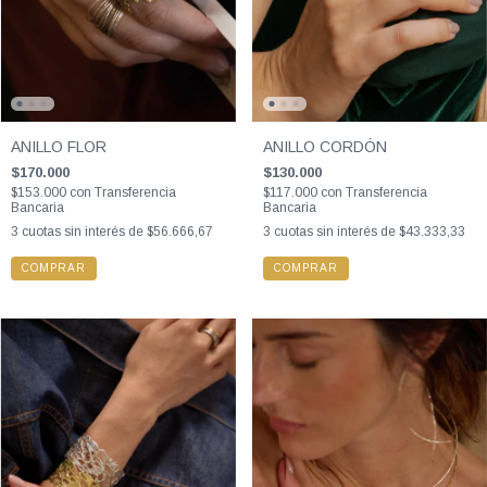
ANILLO FLOR
ANILLO CORDÓN
$170.000
$130.000
$153.000
con
Transferencia
$117.000
con
Transferencia
Bancaria
Bancaria
3
cuotas sin interés de
$56.666,67
3
cuotas sin interés de
$43.333,33
COMPRAR
COMPRAR