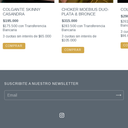
COLGANTE SKINNY
CHOKER MOEBIUS DUO-
COL
CASANDRA
PLATA & BRONCE
$29
$195.000
$315.000
$26
Banc
$175.500
con
Transferencia
$283.500
con
Transferencia
Bancaria
Bancaria
3
cuo
$96.
3
cuotas sin interés de
$65.000
3
cuotas sin interés de
$105.000
C
COMPRAR
SUSCRIBITE A NUESTRO NEWSLETTER